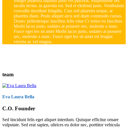
Integer pharetra dapibus justo vel placerat. Suspendisse nec
iaculis lectus, in gravida est. Sed et eleifend justo. Vestibulum
convallis tincidunt fringilla. Cras sed pharetra neque, at
pharetra diam. Proin aliquet arcu sed diam commodo cursus.
Donec pellentesque faucibus felis vitae Cr tortor eu faucibus.
Morbi lacus justo, sodales at posuere nec, molestie a nunc.
Fusce eget leo sit amet Morbi lacus justo, sodales at posuere
nec, molestie a nunc. Fusce eget leo sit amet est feugiat
viverra ac vel magna.
team
Eva Laura Bella
C.O. Founder
Sed tincidunt felis eget aliquet interdum. Quisque efficitur ornare
vulputate. Sed erat sapien, ultrices eu dolor nec, porttitor vehicula