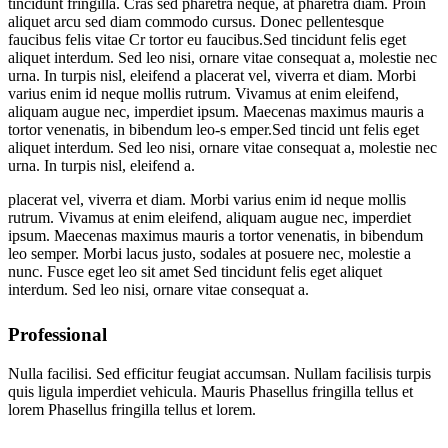
tincidunt fringilla. Cras sed pharetra neque, at pharetra diam. Proin
aliquet arcu sed diam commodo cursus. Donec pellentesque
faucibus felis vitae Cr tortor eu faucibus.Sed tincidunt felis eget
aliquet interdum. Sed leo nisi, ornare vitae consequat a, molestie nec
urna. In turpis nisl, eleifend a placerat vel, viverra et diam. Morbi
varius enim id neque mollis rutrum. Vivamus at enim eleifend,
aliquam augue nec, imperdiet ipsum. Maecenas maximus mauris a
tortor venenatis, in bibendum leo-s emper.Sed tincid unt felis eget
aliquet interdum. Sed leo nisi, ornare vitae consequat a, molestie nec
urna. In turpis nisl, eleifend a.
placerat vel, viverra et diam. Morbi varius enim id neque mollis
rutrum. Vivamus at enim eleifend, aliquam augue nec, imperdiet
ipsum. Maecenas maximus mauris a tortor venenatis, in bibendum
leo semper. Morbi lacus justo, sodales at posuere nec, molestie a
nunc. Fusce eget leo sit amet Sed tincidunt felis eget aliquet
interdum. Sed leo nisi, ornare vitae consequat a.
Professional
Nulla facilisi. Sed efficitur feugiat accumsan. Nullam facilisis turpis
quis ligula imperdiet vehicula. Mauris Phasellus fringilla tellus et
lorem Phasellus fringilla tellus et lorem.