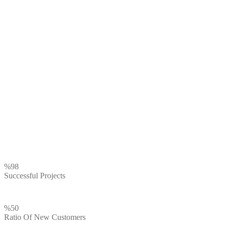
Proin lobortis ligula at tortor
venenatis pellentesque id quis urna.
Integer sit amet dui posuere,
ullamcorper urna vitae, ornare sapien.
Etiam hendrerit auctor libero.
%
98
Successful Projects
%
50
Ratio Of New Customers