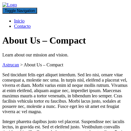
Toggle Navigation
Inicio
Contacto
About Us – Compact
Learn about our mission and vision.
Astrucan
>
About Us – Compact
Sed tincidunt felis eget aliquet interdum. Sed leo nisi, ornare vitae
consequat a, molestie nec urna. In turpis nisl, eleifend a placerat vel,
viverra et diam. Morbi varius enim id neque mollis rutrum. Vivamus
at enim eleifend, aliquam augue nec, imperdiet ipsum. Maecenas
maximus mauris a tortor venenatis, in bibendum leo semper. Cras
facilisis vehicula tortor eu faucibus. Morbi lacus justo, sodales at
posuere nec, molestie a nunc. Fusce eget leo sit amet est feugiat
viverra ac vel magna.
Integer pharetra dapibus justo vel placerat. Suspendisse nec iaculis
lectus, in gravida est. Sed et eleifend justo. Vestibulum convallis