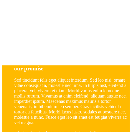
Proin lobortis ligula at tortor
venenatis pellentesque id quis urna.
Integer sit amet dui posuere,
ullamcorper urna vitae, ornare sapien.
Etiam hendrerit auctor libero.
our promise
Sed tincidunt felis eget aliquet interdum. Sed leo nisi, ornare
vitae consequat a, molestie nec urna. In turpis nisl, eleifend a
placerat vel, viverra et diam. Morbi varius enim id neque
mollis rutrum. Vivamus at enim eleifend, aliquam augue nec,
imperdiet ipsum. Maecenas maximus mauris a tortor
venenatis, in bibendum leo semper. Cras facilisis vehicula
tortor eu faucibus. Morbi lacus justo, sodales at posuere nec,
molestie a nunc. Fusce eget leo sit amet est feugiat viverra ac
vel magna.